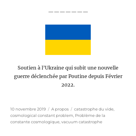
———————
Soutien à l’Ukraine qui subit une nouvelle
guerre déclenchée par Poutine depuis Février
2022.
Publié
Catégories
Étiquettes
10 novembre 2019
A propos
catastrophe du vide
,
le
cosmological constant problem
,
Problème de la
constante cosmologique
,
vacuum catastrophe