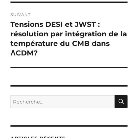
SUIVANT
Tensions DESI et JWST :
Publication
suivante :
résolution par intégration de la
température du CMB dans
ΛCDM?
RE
Recherche
pour :