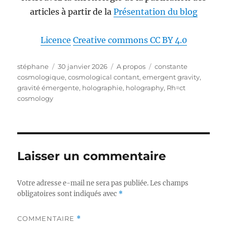
articles à partir de la
Présentation du blog
Licence
Creative commons CC BY 4.0
Auteur
Publié
Catégories
Étiquettes
stéphane
30 janvier 2026
A propos
constante
le
cosmologique
,
cosmological contant
,
emergent gravity
,
gravité émergente
,
holographie
,
holography
,
Rh=ct
cosmology
Laisser un commentaire
Votre adresse e-mail ne sera pas publiée.
Les champs
obligatoires sont indiqués avec
*
COMMENTAIRE
*