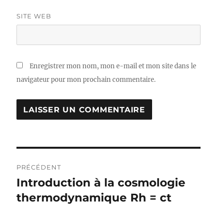
SITE WEB
Enregistrer mon nom, mon e-mail et mon site dans le
navigateur pour mon prochain commentaire.
Navigation
PRÉCÉDENT
de
Introduction à la cosmologie
Publication
précédente :
thermodynamique Rh = ct
l’article