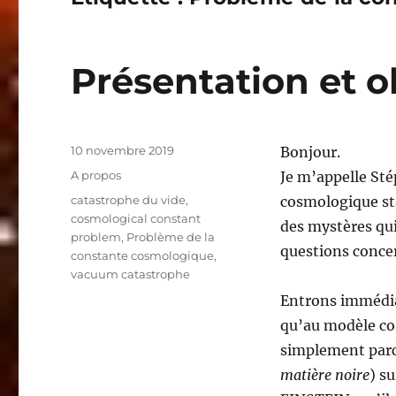
Présentation et o
Publié
10 novembre 2019
Bonjour.
le
Catégories
A propos
Je m’appelle St
Étiquettes
catastrophe du vide
,
cosmologique st
cosmological constant
des mystères qui
problem
,
Problème de la
questions conce
constante cosmologique
,
vacuum catastrophe
Entrons immédiat
qu’au modèle co
simplement parc
matière noire
) su