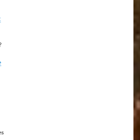
t
?
e
es