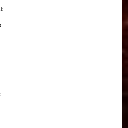
l:
m
e