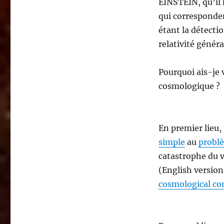
EINSTEIN, qu’il 
qui corresponden
étant la détecti
relativité génér
Pourquoi ais-je v
cosmologique ?
En premier lieu,
simple
au
probl
catastrophe du vi
(English version
cosmological co