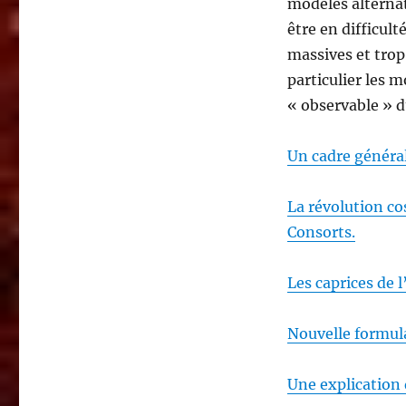
modèles alterna
être en difficul
massives et trop
particulier les m
« observable » d
Un cadre général
La révolution co
Consorts.
Les caprices de 
Nouvelle formul
Une explication 