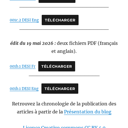
________________________
001c.2 DESI Eng
TÉLÉCHARGER
________________________
édit du 19 mai 2026 :
deux fichiers PDF (français
et anglais).
001b.1 DESI Fr
TÉLÉCHARGER
___________________
001b.1 DESI Eng
TÉLÉCHARGER
Retrouvez la chronologie de la publication des
articles à partir de la
Présentation du blog
Licence
Creative commons CC BY 4.0