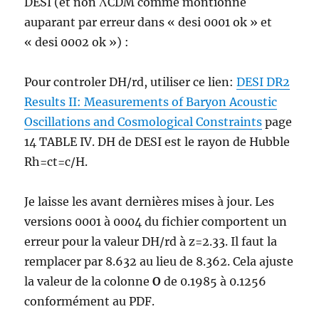
DESI (et non ΛCDM comme montionné
auparant par erreur dans « desi 0001 ok » et
« desi 0002 ok ») :
Pour controler DH/rd, utiliser ce lien:
DESI DR2
Results II: Measurements of Baryon Acoustic
Oscillations and Cosmological Constraints
page
14 TABLE IV. DH de DESI est le rayon de Hubble
Rh=ct=c/H.
Je laisse les avant dernières mises à jour. Les
versions 0001 à 0004 du fichier comportent un
erreur pour la valeur DH/rd à z=2.33. Il faut la
remplacer par 8.632 au lieu de 8.362. Cela ajuste
la valeur de la colonne
O
de 0.1985 à 0.1256
conformément au PDF.