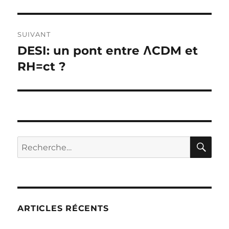
SUIVANT
DESI: un pont entre ΛCDM et
Publication
suivante :
RH=ct ?
RE
Recherche
pour :
ARTICLES RÉCENTS