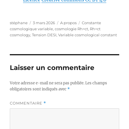
Auteur
Publié
Catégories
Étiquettes
stéphane
3 mars 2026
A propos
Constante
le
cosmologique variable
,
cosmologie Rh=ct
,
Rh=ct
cosmology
,
Tension DESI
,
Variable cosmological constant
Laisser un commentaire
Votre adresse e-mail ne sera pas publiée.
Les champs
obligatoires sont indiqués avec
*
COMMENTAIRE
*