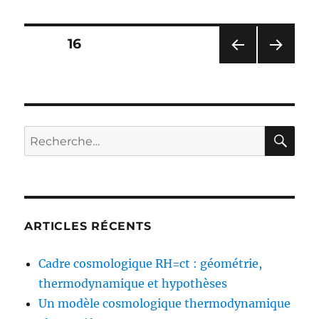
Pagination
PAGE
16
PAG
PAG
des
E
E
PRÉ
SUIV
publications
CÉD
ANT
ENT
E
RE
Recherche
E
pour :
ARTICLES RÉCENTS
Cadre cosmologique RH=ct : géométrie,
thermodynamique et hypothèses
Un modèle cosmologique thermodynamique