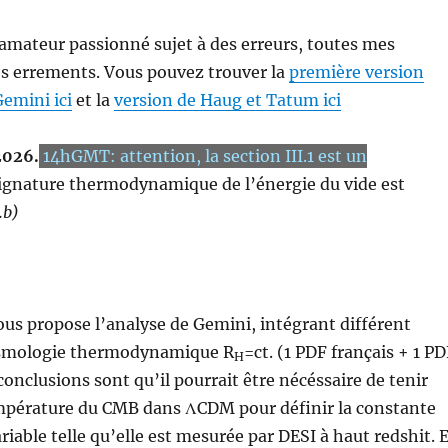
 amateur passionné sujet à des erreurs, toutes mes
s errements. Vous pouvez trouver la
première version
emini ici
et la
version de Haug et Tatum ici
 2026.
14hGMT: attention, la section III.1 est un
ignature thermodynamique de l’énergie du vide est
.b)
ous propose l’analyse de Gemini, intégrant différent
osmologie thermodynamique R
=ct. (1 PDF français + 1 P
H
conclusions sont qu’il pourrait être nécéssaire de tenir
mpérature du CMB dans ΛCDM pour définir la constante
iable telle qu’elle est mesurée par DESI à haut redshit. 