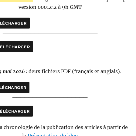
version 0001.c.2 à 9h GMT
ÉLÉCHARGER
________________________
TÉLÉCHARGER
________________________
9 mai 2026 :
deux fichiers PDF (français et anglais).
LÉCHARGER
___________________
TÉLÉCHARGER
a chronologie de la publication des articles à partir de
la
Présentation du blog