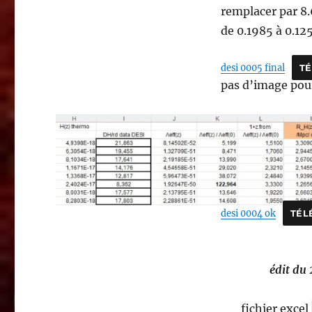
remplacer par 8.6
de 0.1985 à 0.1
desi 0005 final
T
pas d’image po
desi 0004 ok
TÉL
édit du
fichier excel