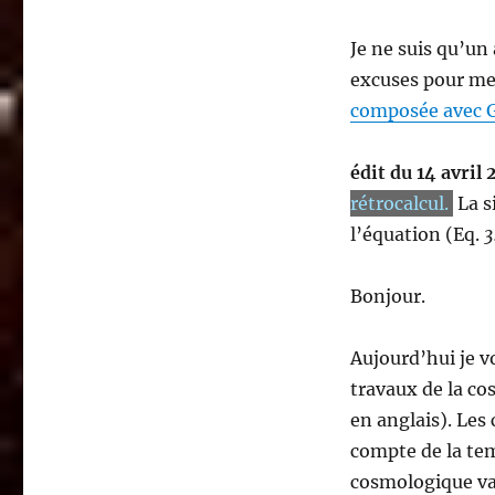
Je ne suis qu’un
excuses pour me
composée avec G
édit du 14 avril
rétrocalcul.
La s
l’équation (Eq.
3
Bonjour.
Aujourd’hui je v
travaux de la c
en anglais). Les 
compte de la te
cosmologique var