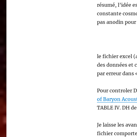
résumé, l’idée e
constante cosmol
pas anodin pour 
le fichier excel 
des données et 
par erreur dans «
Pour controler DH
of Baryon Acoust
TABLE IV. DH de
Je laisse les ava
fichier comporten