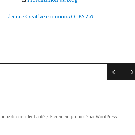
Licence
Creative commons CC BY 4.0
PAG
PA
E
E
PRÉ
SUI
CÉD
AN
ENT
E
E
itique de confidentialité
Fièrement propulsé par WordPress