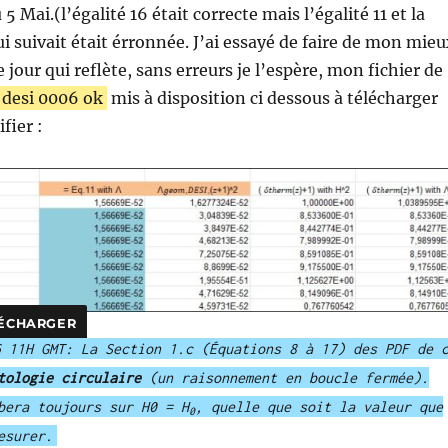
5 Mai.(l’égalité 16 était correcte mais l’égalité 11 et la
 suivait était érronnée. J’ai essayé de faire de mon mieu
 jour qui reflète, sans erreurs je l’espère, mon fichier de
desi 0006 ok
mis à disposition ci dessous à télécharger
fier :
ÉCHARGER
6 11H GMT: La Section 1.c (Équations 8 à 17) des PDF de 
tologie circulaire
(un raisonnement en boucle fermée).
bera toujours sur H0 = H
, quelle que soit la valeur que
0
esurer.