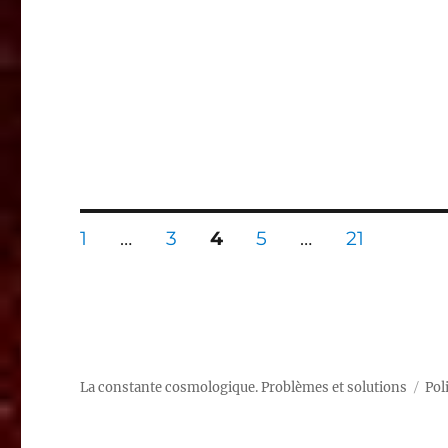
Pagination
PAGE
PAGE
PAGE
PAGE
PAGE
1
…
3
4
5
…
21
des
publications
La constante cosmologique. Problèmes et solutions
Pol