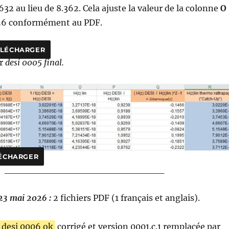
32 au lieu de 8.362. Cela ajuste la valeur de la colonne
O
256 conformément au PDF.
ÉLÉCHARGER
ur
desi 0005 final.
ÉCHARGER
________________________
 23 mai 2026 :
2 fichiers PDF (1 français et anglais).
desi 0006 ok
corrigé et version 0001.c.1 remplacée par