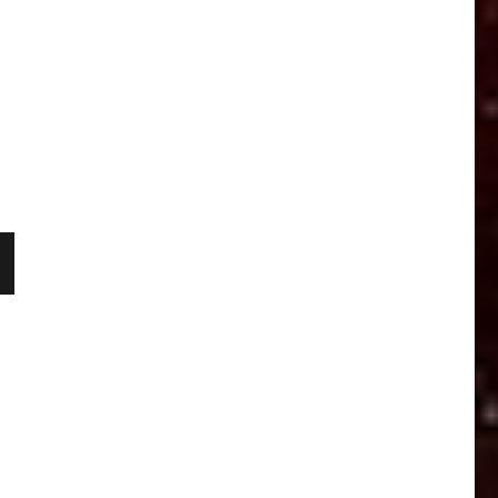
G
V
T