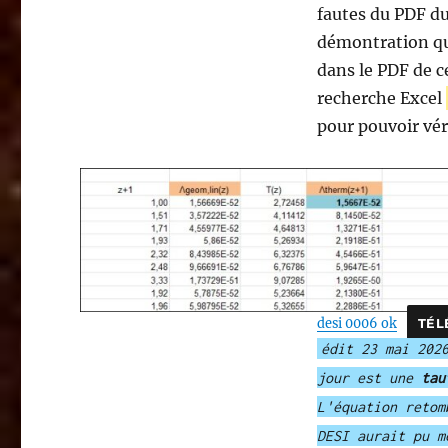
fautes du PDF du 
par
intégration
démontration qui
de
dans le PDF de ce
la
recherche Excel
température
du
pour pouvoir véri
CMB
dans
ΛCDM?
desi 0006 ok
TÉL
édit 23 mai 202
jour est une
tau
L'équation retom
DESI aurait pu m