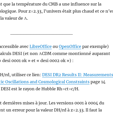
st que la température du CMB a une influence sur la
ogique. Pour z=2.33, l’univers était plus chaud et ce n’e
la valeur de Λ.
___________________
(accessible avec
LibreOffice
ou
OpenOffice
par exemple)
calculs DESI (et non ΛCDM comme montionné auparant
 desi 0001 ok » et « desi 0002 ok ») :
/rd, utiliser ce lien:
DESI DR2 Results II: Measurement
ic Oscillations and Cosmological Constraints
page 14
 DESI est le rayon de Hubble Rh=ct=c/H.
nt dernières mises à jour. Les versions 0001 à 0004 du
t un erreur pour la valeur DH/rd à z=2.33. Il faut la